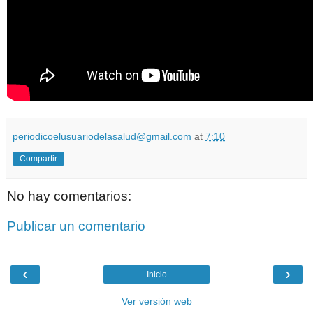
periodicoelusuariodelasalud@gmail.com
at
7:10
Compartir
No hay comentarios:
Publicar un comentario
‹
›
Inicio
Ver versión web