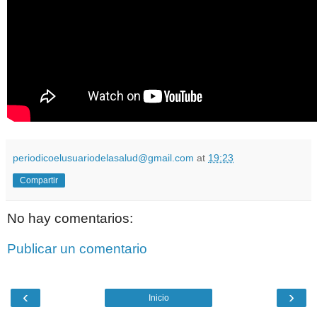
periodicoelusuariodelasalud@gmail.com
at
19:23
Compartir
No hay comentarios:
Publicar un comentario
‹
›
Inicio