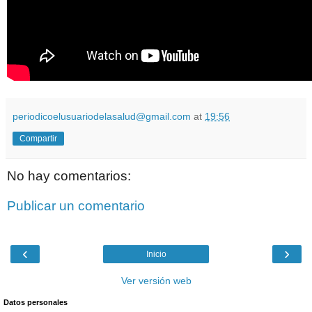
periodicoelusuariodelasalud@gmail.com
at
19:56
Compartir
No hay comentarios:
Publicar un comentario
‹
›
Inicio
Ver versión web
Datos personales