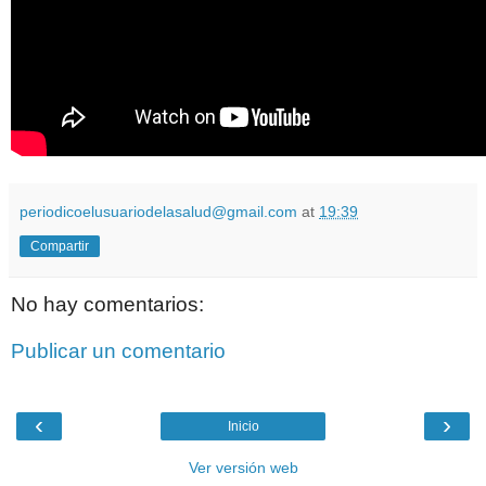
periodicoelusuariodelasalud@gmail.com
at
19:39
Compartir
No hay comentarios:
Publicar un comentario
‹
›
Inicio
Ver versión web