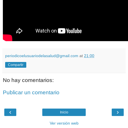
periodicoelusuariodelasalud@gmail.com
at
21:00
Compartir
No hay comentarios:
Publicar un comentario
‹
›
Inicio
Ver versión web