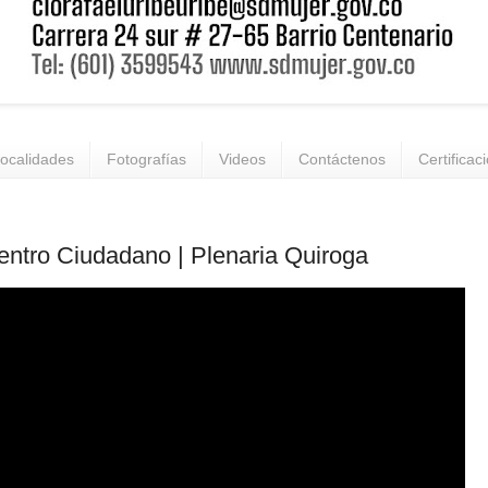
ocalidades
Fotografías
Videos
Contáctenos
Certificac
ntro Ciudadano | Plenaria Quiroga