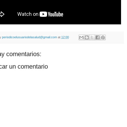
by
periodicoelusuariodelasalud@gmail.com
at
12:00
y comentarios:
car un comentario