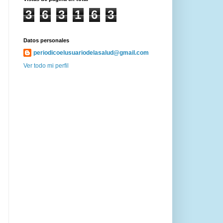
3
6
3
1
6
3
Datos personales
periodicoelusuariodelasalud@gmail.com
Ver todo mi perfil