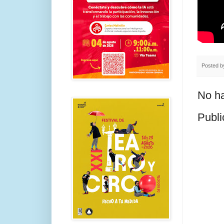
Posted 
No ha
Publi