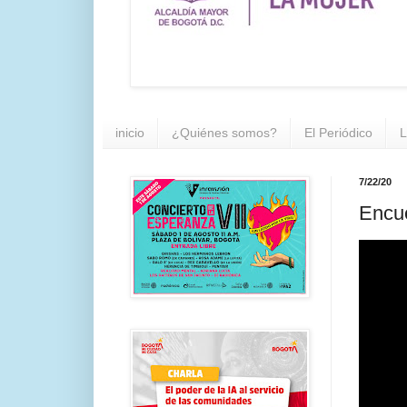
inicio
¿Quiénes somos?
El Periódico
L
7/22/20
Encue