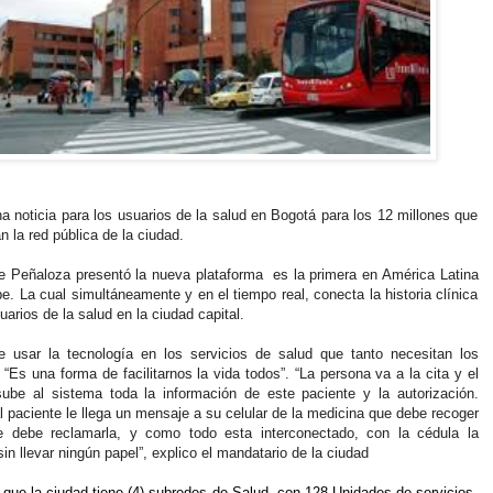
a noticia para los usuarios de la salud en Bogotá para los 12 millones que
 la red pública de la ciudad.
de Peñaloza presentó la nueva plataforma
es la primera en América Latina
be. La cual simultáneamente y en el tiempo real, conecta la historia clínica
uarios de la salud en la ciudad capital.
 usar la tecnología en los servicios de salud que tanto necesitan los
 “Es una forma de facilitarnos la vida todos”. “La persona va a la cita y el
ube al sistema toda la información de este paciente y la autorización.
l paciente le llega un mensaje a su celular de la medicina que debe recoger
 debe reclamarla, y como todo esta interconectado, con la cédula la
in llevar ningún papel”, explico el mandatario de la ciudad
 que la ciudad tiene (4) subredes de Salud, con 128 Unidades de servicios,