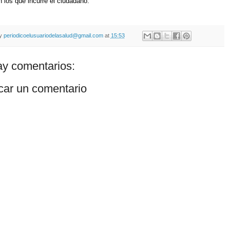
 los que incurre el ciudadano.
by
periodicoelusuariodelasalud@gmail.com
at
15:53
y comentarios:
car un comentario