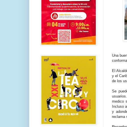
Una buen
conforman
El Alcal
y el Cari
de los us
Se puede
usuarios.
medico s
Incluso a
y adonde
reclama s
Recordar