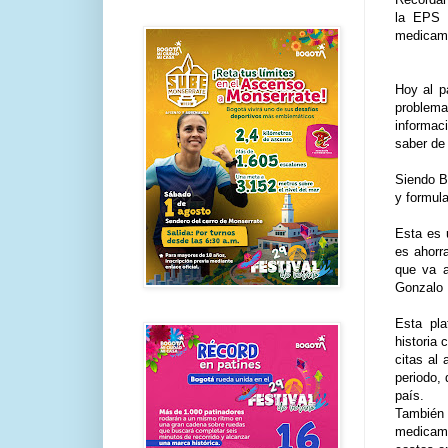
la EPS S
medicame
Hoy al p
problema
informac
saber de 
Siendo Bo
y formula
Esta es 
es ahorr
que va a
Gonzalo 
Esta pla
historia
citas al
periodo, 
país.
También 
medicame