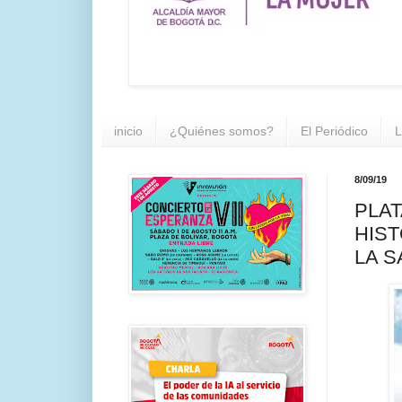
inicio
¿Quiénes somos?
El Periódico
L
8/09/19
PLAT
HIST
LA S