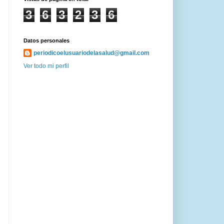
3
6
3
2
3
6
Datos personales
periodicoelusuariodelasalud@gmail.com
Ver todo mi perfil