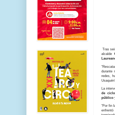
Tras sei
alcalde 
Laureano
“Rescata
durante 
redes, h
Usaquén”,
La inter
de cicl
público 
“Por fin
enfrentó
terminarl