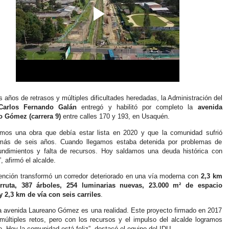
s años de retrasos y múltiples dificultades heredadas, la Administración del 
Carlos Fernando Galán
 entregó y habilitó por completo la 
avenida 
 Gómez (carrera 9)
 entre calles 170 y 193, en Usaquén.
mos una obra que debía estar lista en 2020 y que la comunidad sufrió 
más de seis años. Cuando llegamos estaba detenida por problemas de 
undimientos y falta de recursos. Hoy saldamos una deuda histórica con 
 afirmó el alcalde.
vención transformó un corredor deteriorado en una vía moderna con 
2,3 km 
orruta, 387 árboles, 254 luminarias nuevas, 23.000 m² de espacio 
y 2,3 km de vía con seis carriles
.
 la avenida Laureano Gómez es una realidad. Este proyecto firmado en 2017 
 múltiples retos, pero con los recursos y el impulso del alcalde logramos 
o. Hoy la comunidad está feliz”, destacó el equipo del IDU.