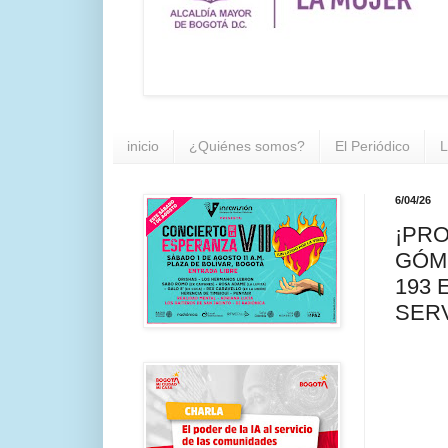
inicio
¿Quiénes somos?
El Periódico
L
6/04/26
¡PRO
GÓME
193 
SERV