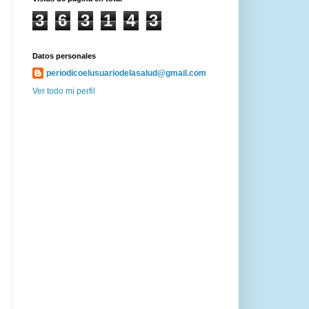
3
6
3
1
4
3
Datos personales
periodicoelusuariodelasalud@gmail.com
Ver todo mi perfil