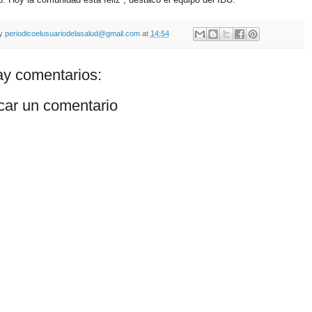
by
periodicoelusuariodelasalud@gmail.com
at
14:54
y comentarios:
car un comentario