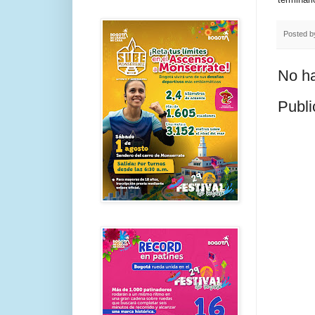
Posted 
No ha
Publi