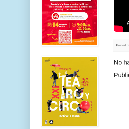
Posted 
No ha
Publi