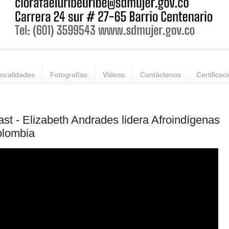
ocalidades
Fotografías
Videos
Contáctenos
Certificac
st - Elizabeth Andrades lidera Afroindígenas
olombia