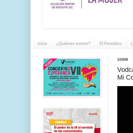
inicio
¿Quiénes somos?
El Periódico
L
1/10/26
Vodca
Mi C