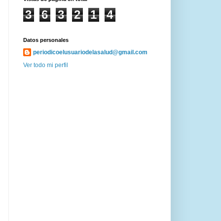
3
6
3
2
1
4
Datos personales
periodicoelusuariodelasalud@gmail.com
Ver todo mi perfil