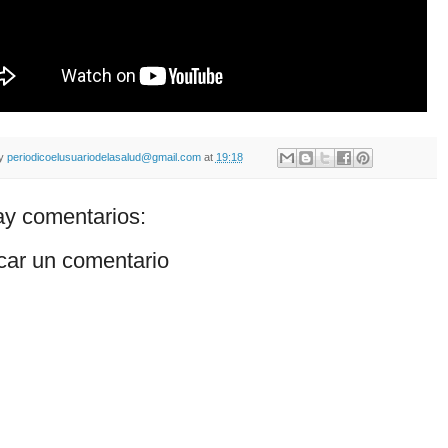
by
periodicoelusuariodelasalud@gmail.com
at
19:18
y comentarios:
car un comentario