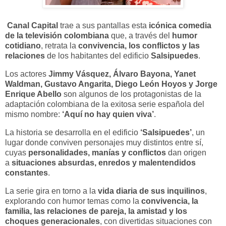
Canal Capital
trae a sus pantallas esta
icónica comedia
de la televisión colombiana
que, a través del
humor
cotidiano
, retrata la
convivencia, los conflictos y las
relaciones
de los habitantes del edificio
Salsipuedes
.
Los actores
Jimmy Vásquez, Álvaro Bayona, Yanet
Waldman, Gustavo Angarita, Diego León Hoyos y Jorge
Enrique Abello
son algunos de los protagonistas de la
adaptación colombiana de la exitosa serie española del
mismo nombre:
‘Aquí no hay quien viva’
.
La historia se desarrolla en el edificio
‘Salsipuedes’
, un
lugar donde conviven personajes muy distintos entre sí,
cuyas
personalidades, manías y conflictos
dan origen
a
situaciones absurdas, enredos y malentendidos
constantes
.
La serie gira en torno a la
vida diaria de sus inquilinos
,
explorando con humor temas como la
convivencia, la
familia, las relaciones de pareja, la amistad y los
choques generacionales
, con divertidas situaciones con