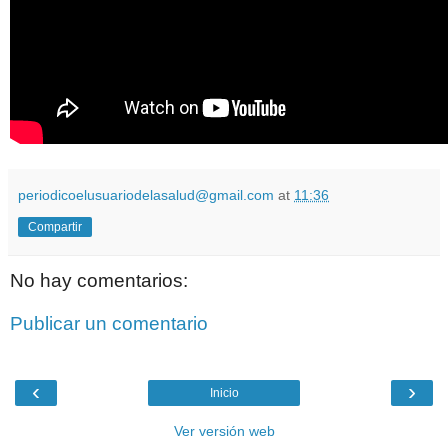
periodicoelusuariodelasalud@gmail.com
at
11:36
Compartir
No hay comentarios:
Publicar un comentario
‹
›
Inicio
Ver versión web