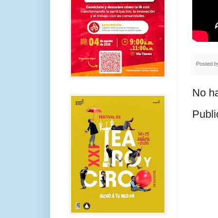
Posted 
No ha
Publi