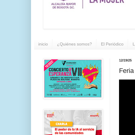
inicio
¿Quiénes somos?
El Periódico
L
12/19/25
Feria