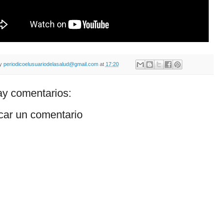
by
periodicoelusuariodelasalud@gmail.com
at
17:20
y comentarios:
car un comentario