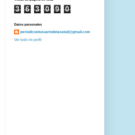
3
6
3
0
9
0
Datos personales
periodicoelusuariodelasalud@gmail.com
Ver todo mi perfil