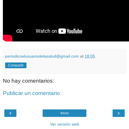
periodicoelusuariodelasalud@gmail.com
at
18:05
Compartir
No hay comentarios:
Publicar un comentario
‹
›
Inicio
Ver versión web