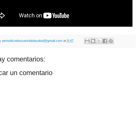
by
periodicoelusuariodelasalud@gmail.com
at
9:47
y comentarios:
car un comentario