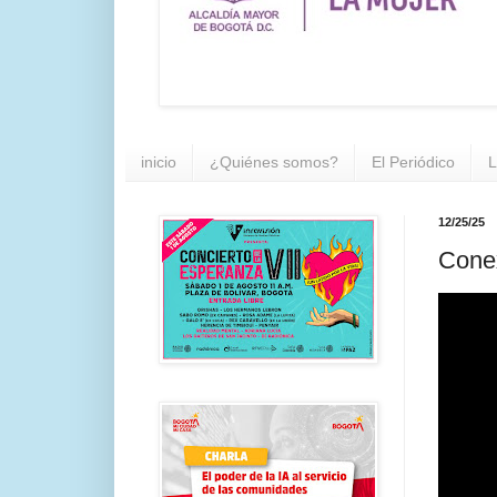
inicio
¿Quiénes somos?
El Periódico
L
12/25/25
Conex