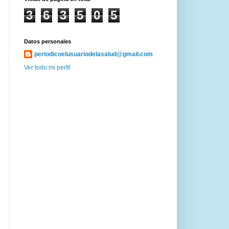
3
6
3
5
0
5
Datos personales
periodicoelusuariodelasalud@gmail.com
Ver todo mi perfil