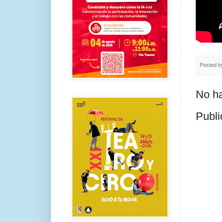
Posted 
No ha
Publi