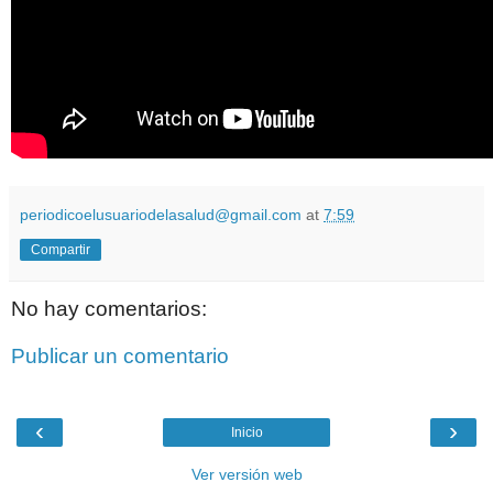
periodicoelusuariodelasalud@gmail.com
at
7:59
Compartir
No hay comentarios:
Publicar un comentario
‹
›
Inicio
Ver versión web