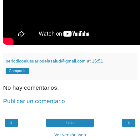
periodicoelusuariodelasalud@gmail.com
at
16:51
Compartir
No hay comentarios:
Publicar un comentario
‹
›
Inicio
Ver versión web