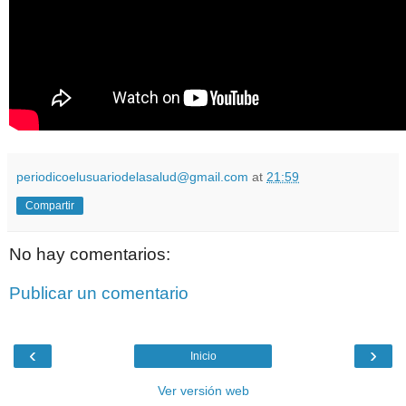
periodicoelusuariodelasalud@gmail.com
at
21:59
Compartir
No hay comentarios:
Publicar un comentario
‹
›
Inicio
Ver versión web