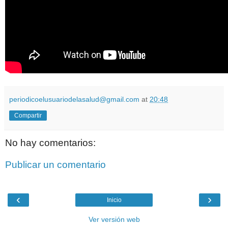
periodicoelusuariodelasalud@gmail.com
at
20:48
Compartir
No hay comentarios:
Publicar un comentario
‹
›
Inicio
Ver versión web