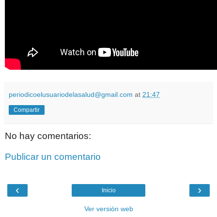
periodicoelusuariodelasalud@gmail.com
at
21:47
Compartir
No hay comentarios:
Publicar un comentario
‹
›
Inicio
Ver versión web