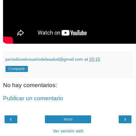
periodicoelusuariodelasalud@gmail.com
at
20:15
Compartir
No hay comentarios:
Publicar un comentario
‹
›
Inicio
Ver versión web