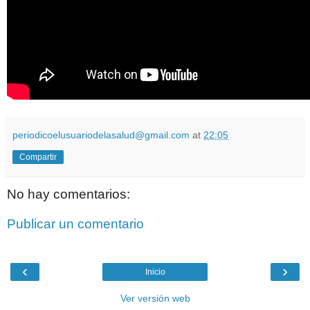
periodicoelusuariodelasalud@gmail.com
at
22:05
Compartir
No hay comentarios:
Publicar un comentario
‹
›
Inicio
Ver versión web