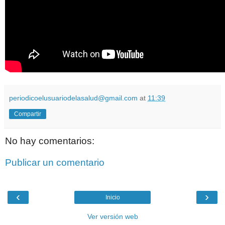
periodicoelusuariodelasalud@gmail.com
at
11:39
Compartir
No hay comentarios:
Publicar un comentario
‹
›
Inicio
Ver versión web