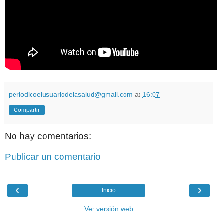
periodicoelusuariodelasalud@gmail.com
at
16:07
Compartir
No hay comentarios:
Publicar un comentario
‹
›
Inicio
Ver versión web