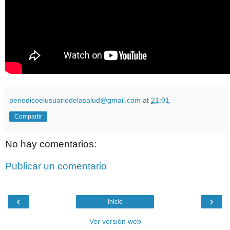
periodicoelusuariodelasalud@gmail.com
at
21:01
Compartir
No hay comentarios:
Publicar un comentario
‹
›
Inicio
Ver versión web