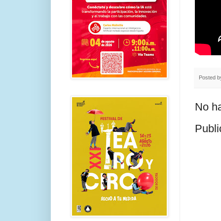
Posted 
No ha
Publi