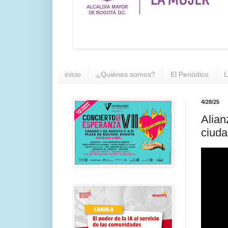
inicio
¿Quiénes somos?
El Periódico
L
4/28/25
Alian
ciuda