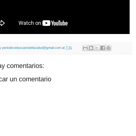
by
periodicoelusuariodelasalud@gmail.com
at
7:31
y comentarios:
car un comentario