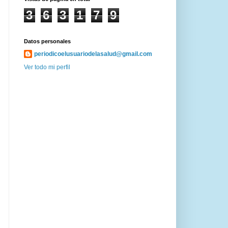
3
6
3
1
7
9
Datos personales
periodicoelusuariodelasalud@gmail.com
Ver todo mi perfil