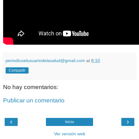
periodicoelusuariodelasalud@gmail.com
at
8:10
Compartir
No hay comentarios:
Publicar un comentario
‹
›
Inicio
Ver versión web