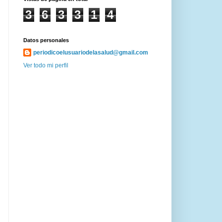
3
6
3
3
1
4
Datos personales
periodicoelusuariodelasalud@gmail.com
Ver todo mi perfil