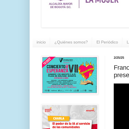
inicio
¿Quiénes somos?
El Periódico
L
2/25/25
Franc
prese