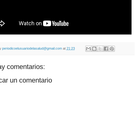
by
periodicoelusuariodelasalud@gmail.com
at
21:23
y comentarios:
car un comentario