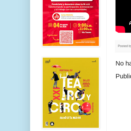
Posted 
No ha
Publi