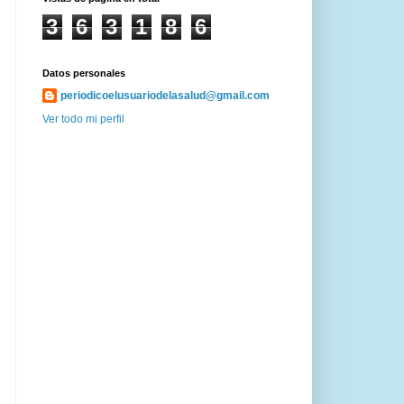
3
6
3
1
8
6
Datos personales
periodicoelusuariodelasalud@gmail.com
Ver todo mi perfil