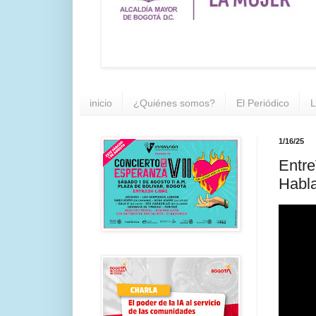
inicio
¿Quiénes somos?
El Periódico
L
1/16/25
Entre
Habla