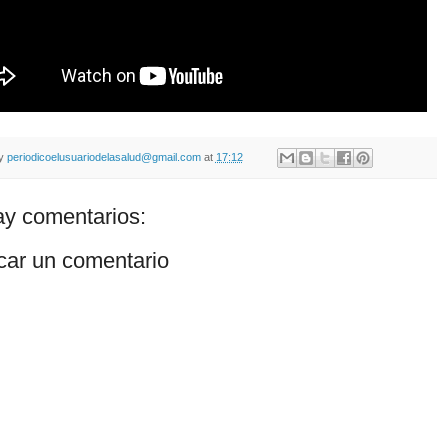
by
periodicoelusuariodelasalud@gmail.com
at
17:12
y comentarios:
car un comentario