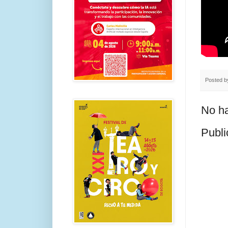
Posted 
No ha
Publi