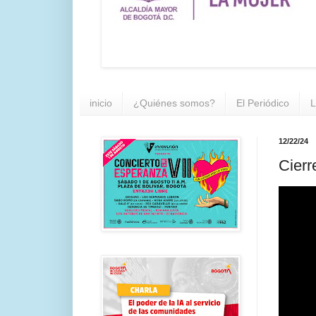
inicio
¿Quiénes somos?
El Periódico
L
12/22/24
Cierr