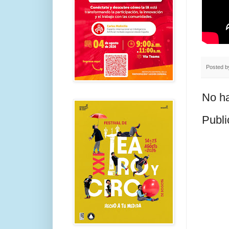
Posted 
No ha
Publi