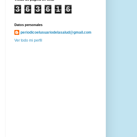
3
6
3
6
1
6
Datos personales
periodicoelusuariodelasalud@gmail.com
Ver todo mi perfil