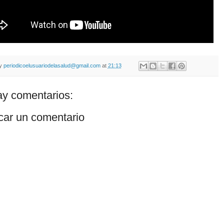
by
periodicoelusuariodelasalud@gmail.com
at
21:13
y comentarios:
car un comentario