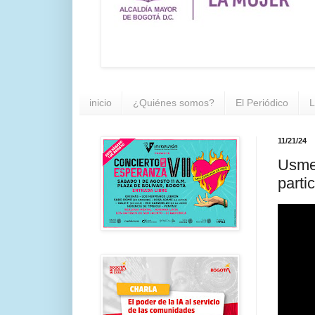
inicio
¿Quiénes somos?
El Periódico
L
11/21/24
Usme 
parti