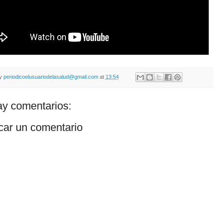
by
periodicoelusuariodelasalud@gmail.com
at
13:54
y comentarios:
car un comentario