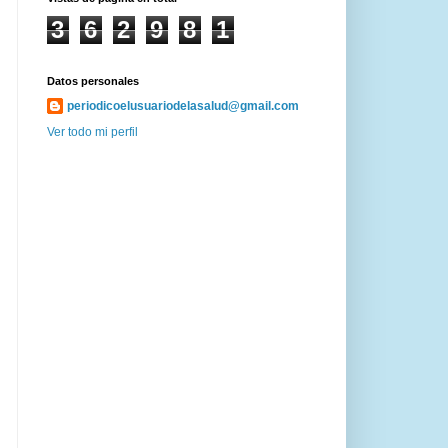
3
6
2
9
8
1
Datos personales
periodicoelusuariodelasalud@gmail.com
Ver todo mi perfil