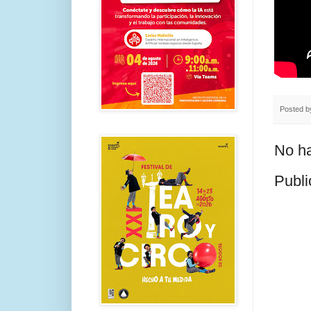
Posted 
No ha
Publi