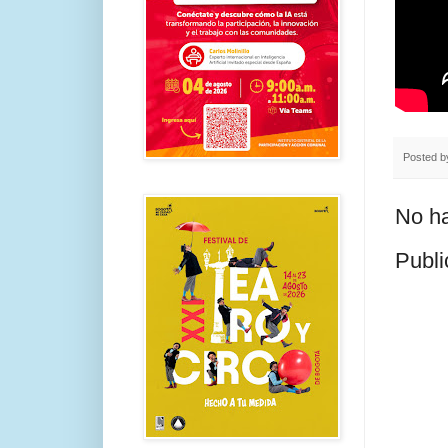
Posted 
No ha
Publi