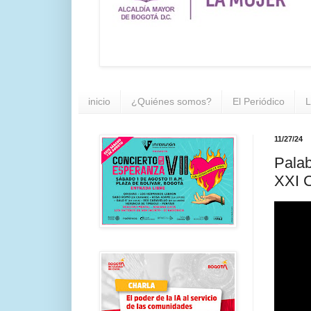
inicio
¿Quiénes somos?
El Periódico
L
11/27/24
Palab
XXI C