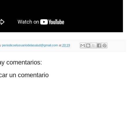
by
periodicoelusuariodelasalud@gmail.com
at
20:19
y comentarios:
car un comentario