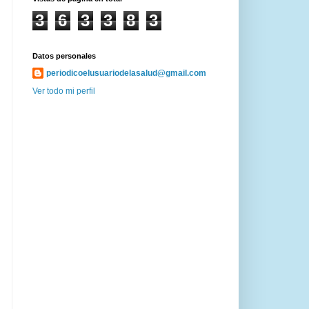
3
6
3
3
8
3
Datos personales
periodicoelusuariodelasalud@gmail.com
Ver todo mi perfil