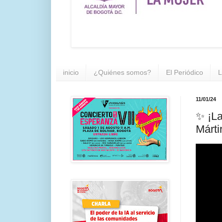
inicio
¿Quiénes somos?
El Periódico
L
11/01/24
✨ ¡La
Márti