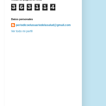
3
6
3
1
1
4
Datos personales
periodicoelusuariodelasalud@gmail.com
Ver todo mi perfil