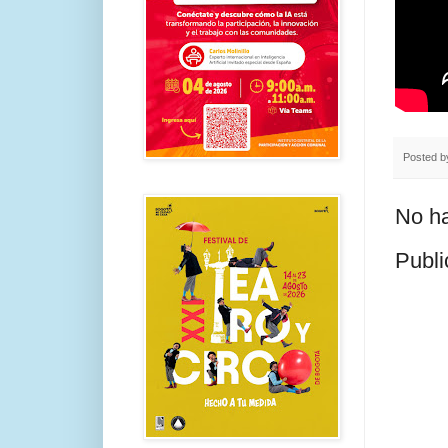
Posted 
No ha
Publi