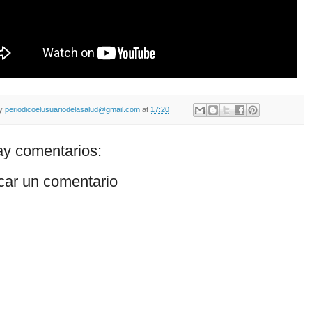
by
periodicoelusuariodelasalud@gmail.com
at
17:20
y comentarios:
car un comentario