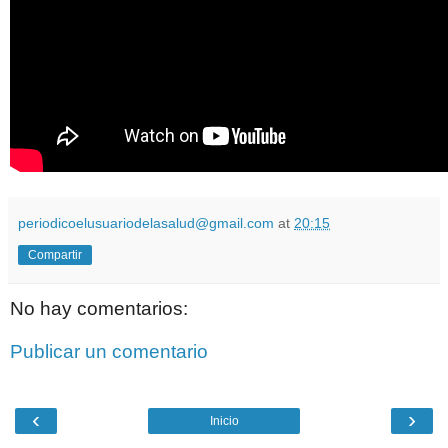
periodicoelusuariodelasalud@gmail.com
at
20:15
Compartir
No hay comentarios:
Publicar un comentario
‹
›
Inicio