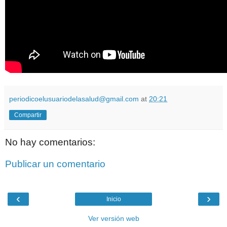
periodicoelusuariodelasalud@gmail.com
at
20:21
Compartir
No hay comentarios:
Publicar un comentario
‹
›
Inicio
Ver versión web