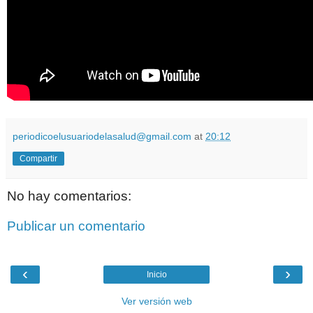
periodicoelusuariodelasalud@gmail.com
at
20:12
Compartir
No hay comentarios:
Publicar un comentario
‹
›
Inicio
Ver versión web