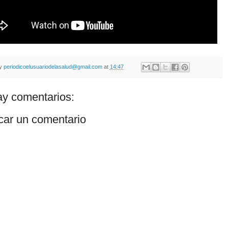
by
periodicoelusuariodelasalud@gmail.com
at
14:47
y comentarios:
car un comentario