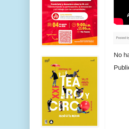
Posted 
No ha
Publi