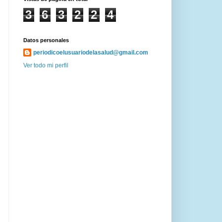
3
6
3
2
2
4
Datos personales
periodicoelusuariodelasalud@gmail.com
Ver todo mi perfil