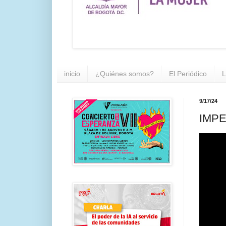
inicio
¿Quiénes somos?
El Periódico
L
9/17/24
IMPE