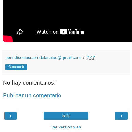
periodicoelusuariodelasalud@gmail.com
at
7:47
Compartir
No hay comentarios:
Publicar un comentario
‹
›
Inicio
Ver versión web