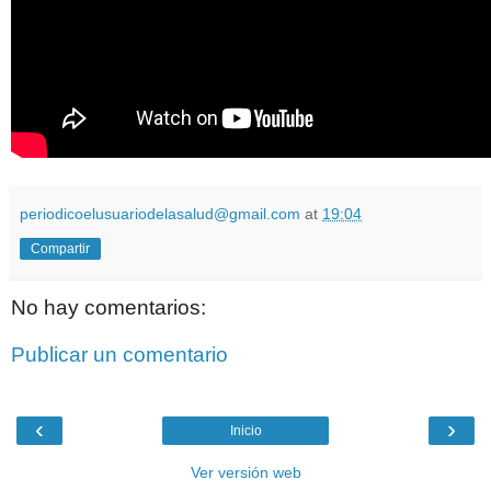
periodicoelusuariodelasalud@gmail.com
at
19:04
Compartir
No hay comentarios:
Publicar un comentario
‹
›
Inicio
Ver versión web