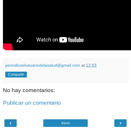
periodicoelusuariodelasalud@gmail.com
at
12:03
Compartir
No hay comentarios:
Publicar un comentario
‹
›
Inicio