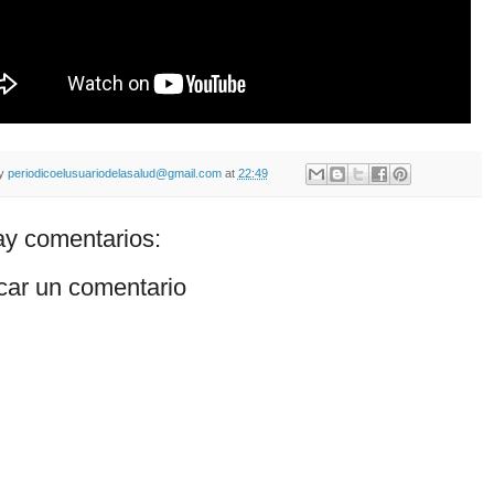
by
periodicoelusuariodelasalud@gmail.com
at
22:49
y comentarios:
car un comentario