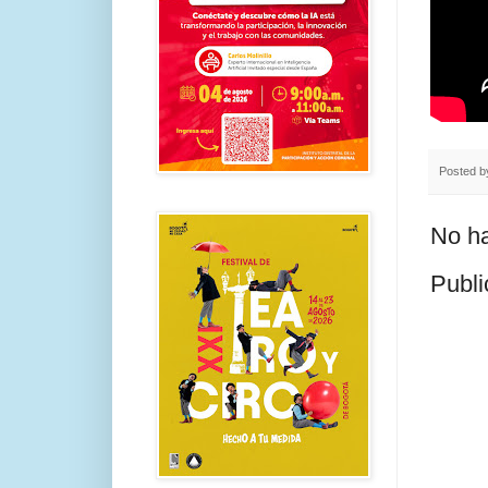
Posted 
No ha
Publi