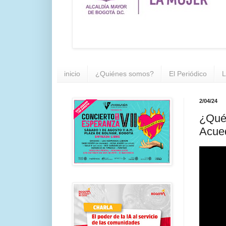
inicio
¿Quiénes somos?
El Periódico
L
2/04/24
¿Qué
Acue