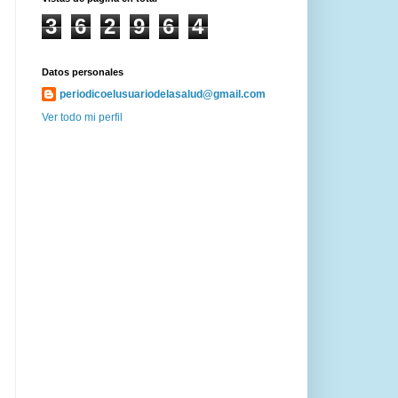
3
6
2
9
6
4
Datos personales
periodicoelusuariodelasalud@gmail.com
Ver todo mi perfil