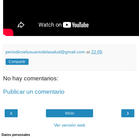
periodicoelusuariodelasalud@gmail.com
at
22:05
Compartir
No hay comentarios:
Publicar un comentario
‹
›
Inicio
Ver versión web
Datos personales