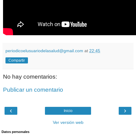
periodicoelusuariodelasalud@gmail.com
at
22:45
Compartir
No hay comentarios:
Publicar un comentario
‹
›
Inicio
Ver versión web
Datos personales