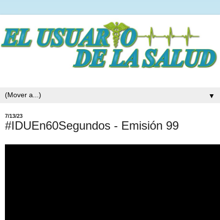
▼
7/13/23
#IDUEn60Segundos - Emisión 99