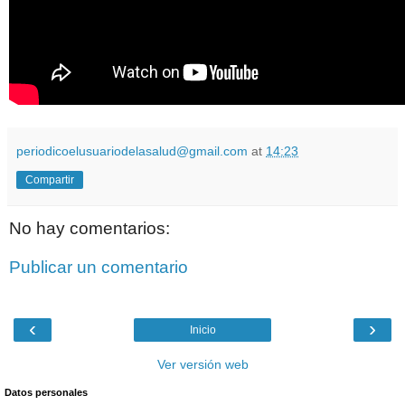
periodicoelusuariodelasalud@gmail.com
at
14:23
Compartir
No hay comentarios:
Publicar un comentario
‹
›
Inicio
Ver versión web
Datos personales