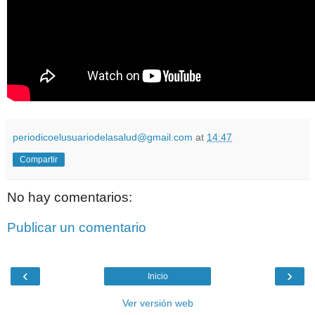
periodicoelusuariodelasalud@gmail.com
at
14:47
Compartir
No hay comentarios:
Publicar un comentario
‹
›
Inicio
Ver versión web