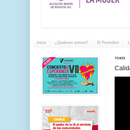
inicio
¿Quiénes somos?
El Periódico
L
7/14/23
Calid