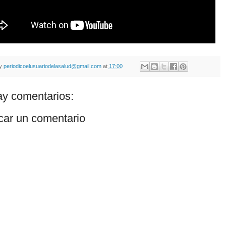
by
periodicoelusuariodelasalud@gmail.com
at
17:00
y comentarios:
car un comentario