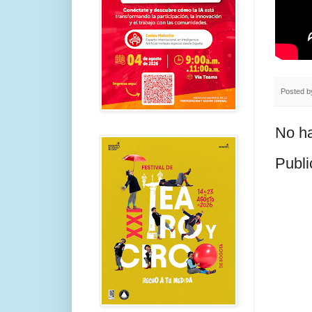
Posted 
No ha
Publi