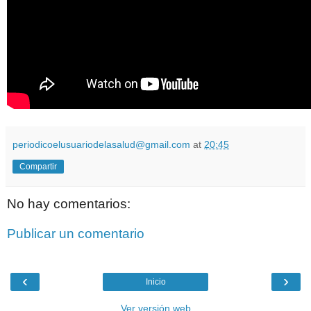
periodicoelusuariodelasalud@gmail.com
at
20:45
Compartir
No hay comentarios:
Publicar un comentario
‹
›
Inicio
Ver versión web