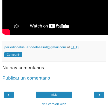
periodicoelusuariodelasalud@gmail.com
at
11:12
Compartir
No hay comentarios:
Publicar un comentario
‹
›
Inicio
Ver versión web