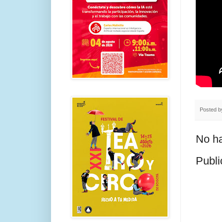
Posted 
No ha
Publi