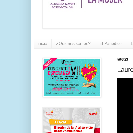
inicio
¿Quiénes somos?
El Periódico
L
5/03/23
Laure