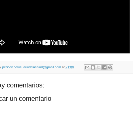
by
periodicoelusuariodelasalud@gmail.com
at
21:08
y comentarios:
car un comentario