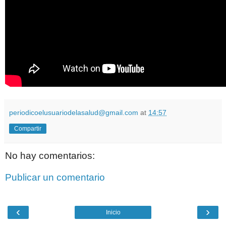
periodicoelusuariodelasalud@gmail.com
at
14:57
Compartir
No hay comentarios:
Publicar un comentario
‹
›
Inicio