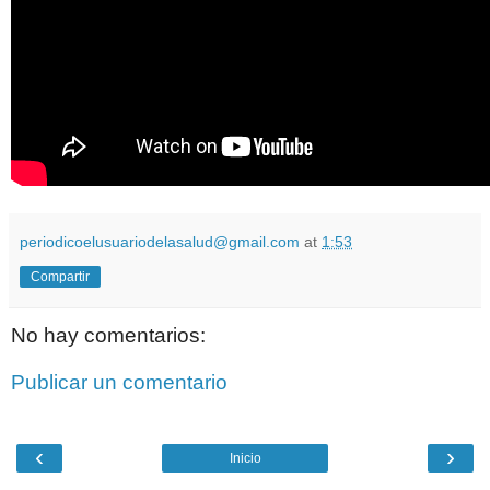
periodicoelusuariodelasalud@gmail.com
at
1:53
Compartir
No hay comentarios:
Publicar un comentario
‹
›
Inicio